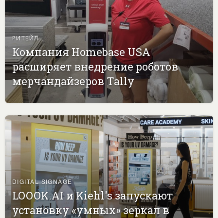
РИТЕЙЛ
Компания Homebase USA
расширяет внедрение роботов
мерчандайзеров Tally
DIGITAL SIGNAGE
LOOOK.AI и Kiehl's запускают
установку «умных» зеркал в