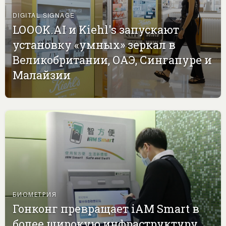
DIGITAL SIGNAGE
LOOOK.AI и Kiehl's запускают
установку «умных» зеркал в
Великобритании, ОАЭ, Сингапуре и
Малайзии
БИОМЕТРИЯ
Гонконг превращает iAM Smart в
более широкую инфраструктуру