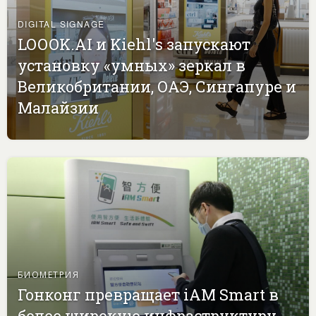
DIGITAL SIGNAGE
LOOOK.AI и Kiehl's запускают
установку «умных» зеркал в
Великобритании, ОАЭ, Сингапуре и
Малайзии
БИОМЕТРИЯ
Гонконг превращает iAM Smart в
более широкую инфраструктуру