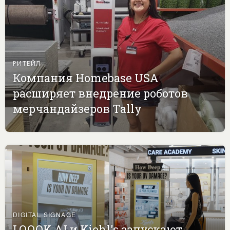
РИТЕЙЛ
Компания Homebase USA
расширяет внедрение роботов
мерчандайзеров Tally
DIGITAL SIGNAGE
LOOOK.AI и Kiehl's запускают