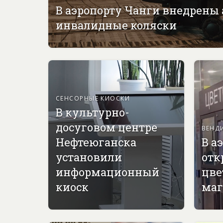
В аэропорту Чанги внедрены
инвалидные коляски
СЕНСОРНЫЕ КИОСКИ
В культурно-
досуговом центре
ВЕНД
Нефтеюганска
В а
установили
отк
информационный
цве
киоск
маг