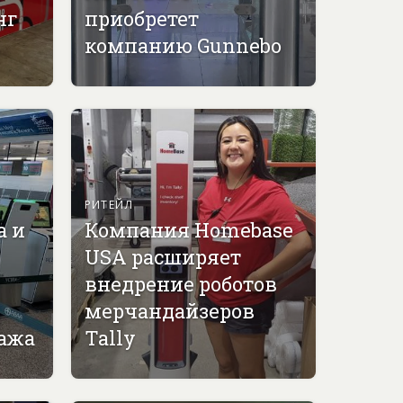
нг
приобретет
компанию Gunnebo
РИТЕЙЛ
а и
Компания Homebase
USA расширяет
внедрение роботов
мерчандайзеров
гажа
Tally