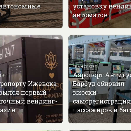
 автономные
установку венди
автоматов
ТРАНСПОРТ
Аэропорт Антигу
ИНГ
эропорту Ижевска
Барбуд обновил
рылся первый
киоски
точный вендинг-
саморегистрации
азин
пассажиров и ба