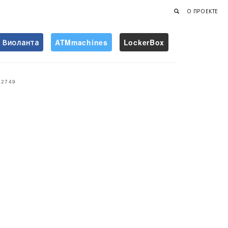
О ПРОЕКТЕ
Виоланта
ATMmachines
LockerBox
Найти
2749