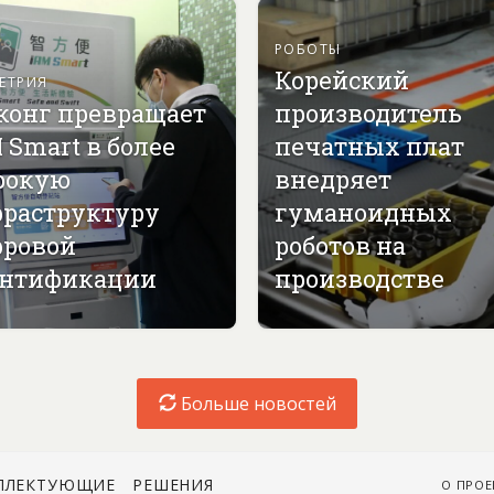
РОБОТЫ
Корейский
ЕТРИЯ
конг превращает
производитель
 Smart в более
печатных плат
рокую
внедряет
раструктуру
гуманоидных
ровой
роботов на
нтификации
производстве
Больше новостей
ПЛЕКТУЮЩИЕ
РЕШЕНИЯ
О ПРОЕ