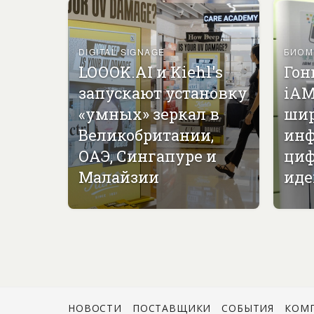
DIGITAL SIGNAGE
БИОМ
LOOOK.AI и Kiehl's
Гон
запускают установку
iAM
«умных» зеркал в
ши
Великобритании,
инф
ОАЭ, Сингапуре и
циф
Малайзии
иде
НОВОСТИ
ПОСТАВЩИКИ
СОБЫТИЯ
КОМ