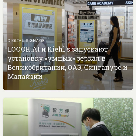
DIGITAL SIGNAGE
LOOOK.AI и Kiehl's запускают
установку «умных» зеркал в
Великобритании, ОАЭ, Сингапуре и
Малайзии