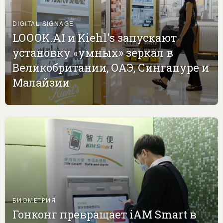
DIGITAL SIGNAGE
LOOOK.AI и Kiehl's запускают
установку «умных» зеркал в
Великобритании, ОАЭ, Сингапуре и
Малайзии
БИОМЕТРИЯ
Гонконг превращает iAM Smart в