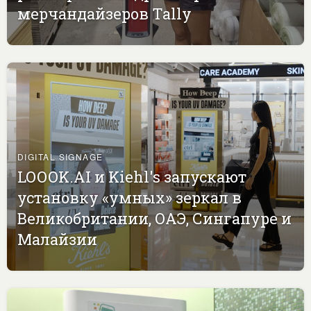
мерчандайзеров Tally
DIGITAL SIGNAGE
LOOOK.AI и Kiehl's запускают
установку «умных» зеркал в
Великобритании, ОАЭ, Сингапуре и
Малайзии