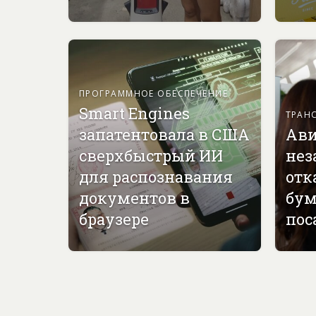
ПРОГРАММНОЕ ОБЕСПЕЧЕНИЕ
Smart Engines
ТРАН
запатентовала в США
Ави
сверхбыстрый ИИ
нез
для распознавания
отк
документов в
бу
браузере
пос