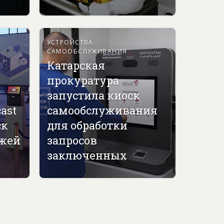
УСТРОЙСТВА
САМООБСЛУЖИВАНИЯ
Катарская
прокуратура
запустила киоск
ast
самообслуживания
ск
для обработки
джей
запросов
заключенных