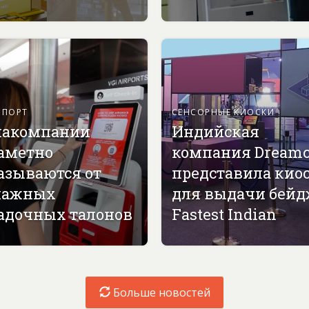
СПОРТ
СЕНСОРНЫЕ КИОСКИ
акомпании
Индийская
аметно
компания Dreamc
азываются от
представила кио
мажных
для выдачи бей
адочных талонов
Fastest Indian
Больше новостей