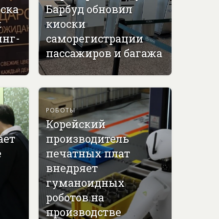
вска
Барбуд обновил
й
киоски
инг-
саморегистрации
пассажиров и багажа
РОБОТЫ
Корейский
ает
производитель
е
печатных плат
внедряет
гуманоидных
роботов на
производстве