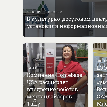
СЕНСОРНЫЕ КИОСКИ
В культурно-досуговом цент
установили информационны
DIGIT
LOO
РИТЕЙЛ
Компания Homebase
зап
USA расширяет
«ум
внедрение роботов
Вел
мерчандайзеров
ОАЭ
Tally
Мал