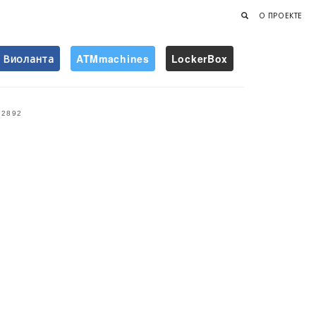
О ПРОЕКТЕ
Виоланта
ATMmachines
LockerBox
Найти
2892