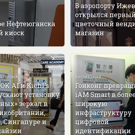
В аэропорту Иже
открылся первы
ре Нефтеюганска
цветочный венд
й киоск
магазин
AL SIGNAGE
БИОМЕТРИЯ
OK.AI и Kiehl's
Гонконг превращ
ускают установку
iAM Smart в боле
ных» зеркал в
широкую
икобритании,
инфраструктуру
, Сингапуре и
цифровой
айзии
идентификации