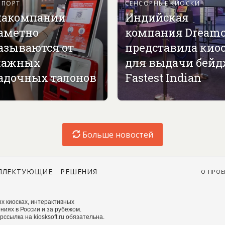
СПОРТ
СЕНСОРНЫЕ КИОСКИ
акомпании
Индийская
аметно
компания Dreamc
азываются от
представила кио
мажных
для выдачи бей
адочных талонов
Fastest Indian
Больше новостей
ПЛЕКТУЮЩИЕ
РЕШЕНИЯ
О ПРОЕ
х киосках, интерактивных
ниях в России и за рубежом.
сылка на kiosksoft.ru обязательна.