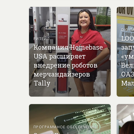
DIGIT
LOO
РИТЕЙЛ
Компания Homebase
зап
USA расширяет
«ум
внедрение роботов
Вел
мерчандайзеров
ОАЭ
Tally
Мал
ПРОГРАММНОЕ ОБЕСПЕЧЕНИЕ