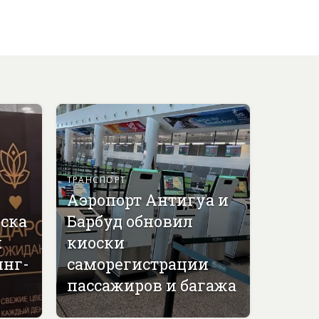
ТРАНСПОРТ
Аэропорт Антигуа и
вска
Барбуд обновил
й
киоски
инг-
саморегистрации
пассажиров и багажа