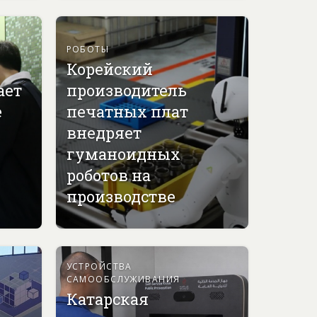
РОБОТЫ
Корейский
ает
производитель
е
печатных плат
внедряет
гуманоидных
роботов на
производстве
УСТРОЙСТВА
САМООБСЛУЖИВАНИЯ
Катарская