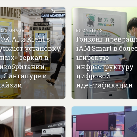
AL SIGNAGE
БИОМЕТРИЯ
OK.AI и Kiehl's
Гонконг превращ
ускают установку
iAM Smart в боле
ных» зеркал в
широкую
икобритании,
инфраструктуру
, Сингапуре и
цифровой
айзии
идентификации