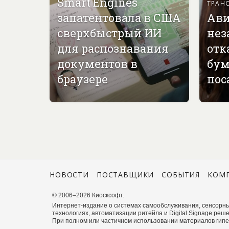
Smart Engines
ТРАН
запатентовала в США
Ави
сверхбыстрый ИИ
нез
для распознавания
отк
документов в
бу
браузере
пос
НОВОСТИ
ПОСТАВЩИКИ
СОБЫТИЯ
КОМ
© 2006–2026 Киосксофт.
Интернет-издание о системах самообслуживания, сенсорны
технологиях, автоматизации ритейла и Digital Signage реше
При полном или частичном использовании материалов гиперс