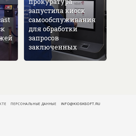
прокуратура
запустила киоск
ast
самообслуживания
ск
для обработки
джей
запросов
заключенных
КТЕ
ПЕРСОНАЛЬНЫЕ ДАННЫЕ
INFO@KIOSKSOFT.RU