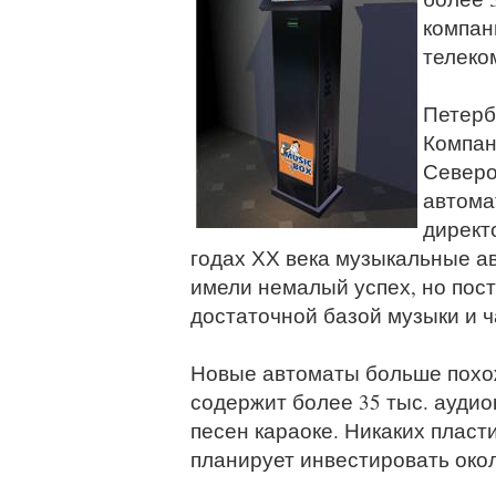
компан
телеко
Петерб
Компан
Северо
автома
директ
годах ХХ века музыкальные а
имели немалый успех, но пост
достаточной базой музыки и ч
Новые автоматы больше похож
содержит более 35 тыс. аудиок
песен караоке. Никаких пласти
планирует инвестировать окол