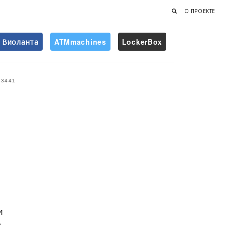
О ПРОЕКТЕ
Виоланта
ATMmachines
LockerBox
Найти
3441
и
а