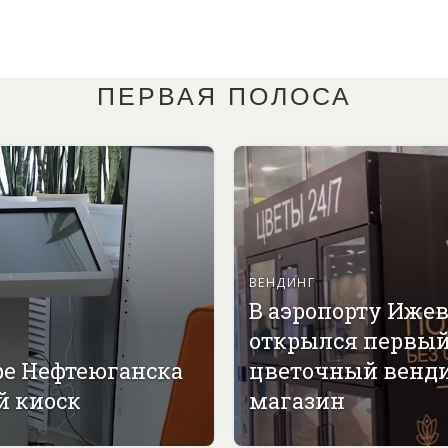
ПЕРВАЯ ПОЛОСА
ВЕНДИНГ
В аэропорту Иже
открылся первы
ре Нефтеюганска
цветочный венд
й киоск
магазин