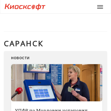
Мен
САРАНСК
НОВОСТИ
УПФР по Мордовии установил