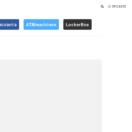
О ПРОЕКТЕ
иоланта
ATMmachines
LockerBox
Найти