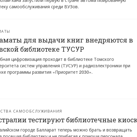
блай-хана запустили первую в стране автоматизированную
еку самообслуживания среди ВУЗов.
МАТЫ
аматы для выдачи книг внедряются в
вской библиотеке ТУСУР
бная цифровизация проходит в библиотеке Томского
ерситета систем управления (ТУСУР) и радиоэлектроники при
ке программы развития «Приоритет 2030».
ЙСТВА САМООБСЛУЖИВАНИЯ
стралии тестируют библиотечные киос
алийском городе Балларат теперь можно брать и возвращать
не посещая библиотеку и не прибегая к помощи персонала,