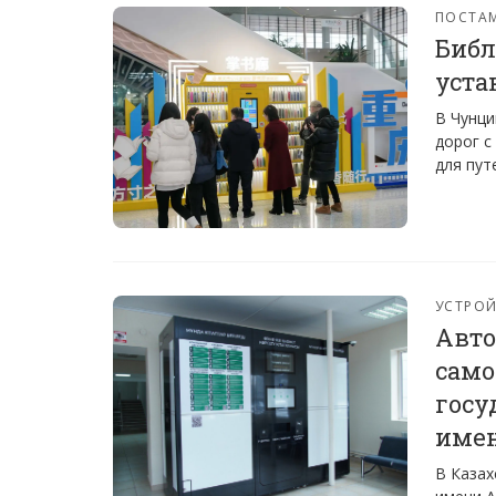
ПОСТА
Библ
уста
В Чунци
дорог с
для пут
УСТРО
Авто
само
госу
имен
В Казах