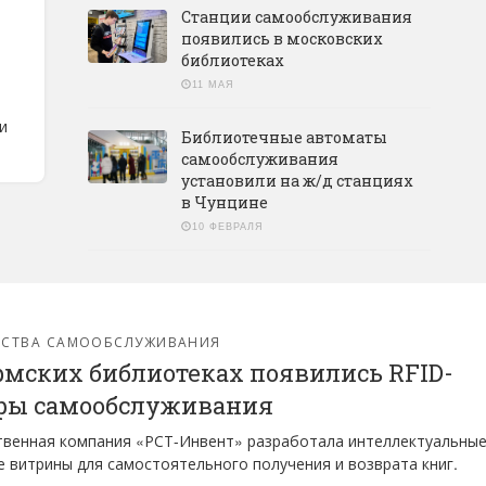
Станции самообслуживания
появились в московских
библиотеках
11 МАЯ
и
Библиотечные автоматы
самообслуживания
установили на ж/д станциях
в Чунцине
10 ФЕВРАЛЯ
ЙСТВА САМООБСЛУЖИВАНИЯ
рмских библиотеках появились RFID-
фы самообслуживания
венная компания «РСТ-Инвент» разработала интеллектуальны
 витрины для самостоятельного получения и возврата книг.