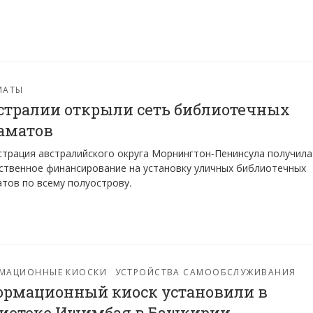
МАТЫ
стралии открыли сеть библиотечных
аматов
трация австралийского округа Морнингтон-Пенинсула получила
ственное финансирование на установку уличных библиотечных
тов по всему полуострову.
МАЦИОННЫЕ КИОСКИ
УСТРОЙСТВА САМООБСЛУЖИВАНИЯ
рмационный киоск установили в
иотеке Ишимбая в Башкирии