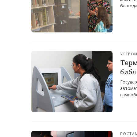
благода
УСТРО
Терм
библ
Государ
автома
самооб
ПОСТА