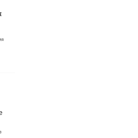
я
ия
е
в