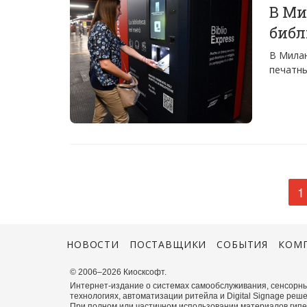
В Ми
библ
В Милан
печатны
1
НОВОСТИ
ПОСТАВЩИКИ
СОБЫТИЯ
КОМ
© 2006–2026 Киосксофт.
Интернет-издание о системах самообслуживания, сенсорны
технологиях, автоматизации ритейла и Digital Signage реше
При полном или частичном использовании материалов гиперс