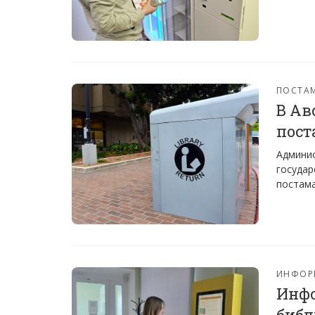
ПОСТА
В Ав
пост
Админис
государ
постама
ИНФОР
Инфо
библ