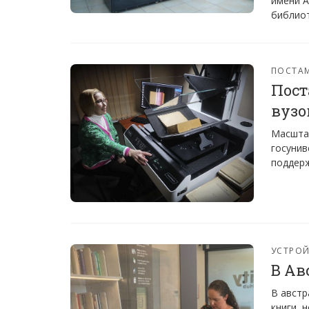
имени А
библиот
ПОСТА
Пост
вузо
Масшта
госунив
поддерж
УСТРО
В Ав
В австр
книги, 