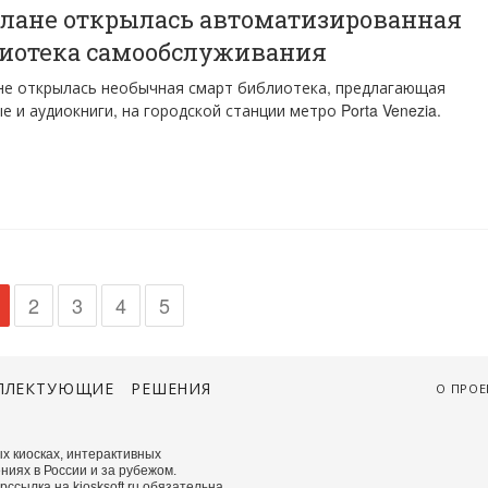
лане открылась автоматизированная
иотека самообслуживания
е открылась необычная смарт библиотека, предлагающая
е и аудиокниги, на городской станции метро Porta Venezia.
2
3
4
5
ПЛЕКТУЮЩИЕ
РЕШЕНИЯ
О ПРОЕ
х киосках, интерактивных
ниях в России и за рубежом.
сылка на kiosksoft.ru обязательна.