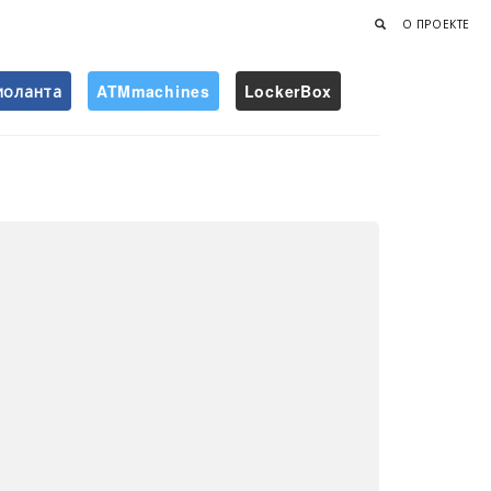
О ПРОЕКТЕ
иоланта
ATMmachines
LockerBox
Найти