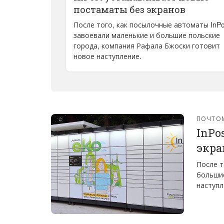
постаматы без экранов
После того, как посылочные автоматы InPo
завоевали маленькие и большие польские
города, компания Рафала Бжоски готовит
новое наступление.
ПОЧТО
InPo
экра
После т
большие
наступл