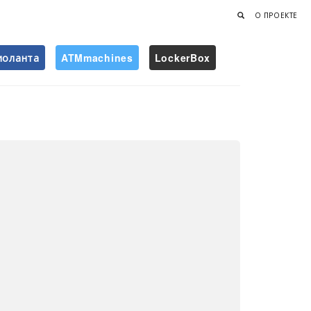
О ПРОЕКТЕ
иоланта
ATMmachines
LockerBox
Найти