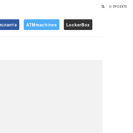
О ПРОЕКТЕ
иоланта
ATMmachines
LockerBox
Найти