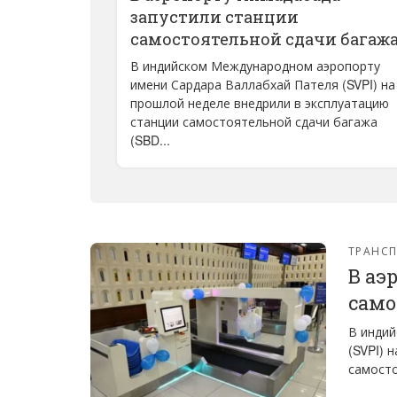
запустили станции
самостоятельной сдачи багаж
В индийском Международном аэропорту
имени Сардара Валлабхай Пателя (SVPI) на
прошлой неделе внедрили в эксплуатацию
станции самостоятельной сдачи багажа
(SBD...
ТРАНС
В аэ
само
В инди
(SVPI) 
самосто