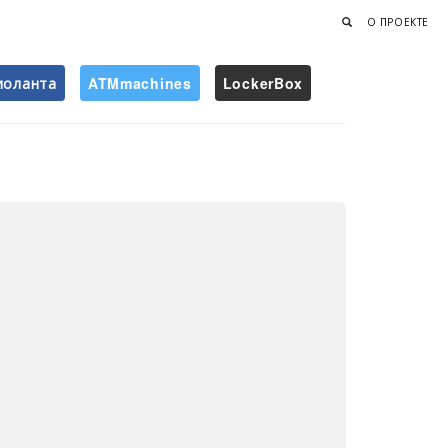
О ПРОЕКТЕ
иоланта
ATMmachines
LockerBox
Найти