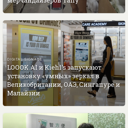
мерчандайзеров Tally
DIGITAL SIGNAGE
LOOOK.AI и Kiehl's запускают
установку «умных» зеркал в
Великобритании, ОАЭ, Сингапуре и
Малайзии