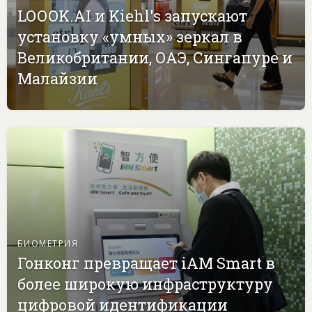
LOOOK.AI и Kiehl's запускают
установку «умных» зеркал в
Великобритании, ОАЭ, Сингапуре и
Малайзии
БИОМЕТРИЯ
Гонконг превращает iAM Smart в
более широкую инфраструктуру
цифровой идентификации