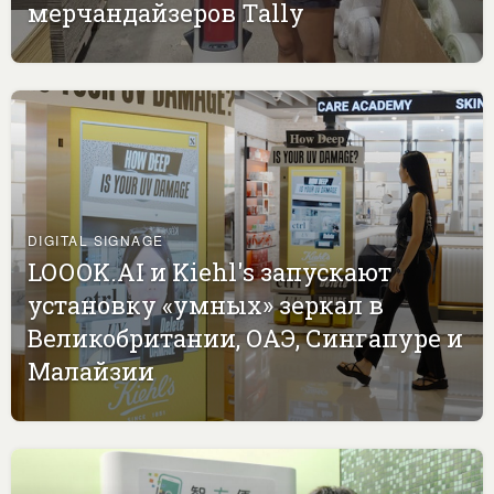
мерчандайзеров Tally
DIGITAL SIGNAGE
LOOOK.AI и Kiehl's запускают
установку «умных» зеркал в
Великобритании, ОАЭ, Сингапуре и
Малайзии