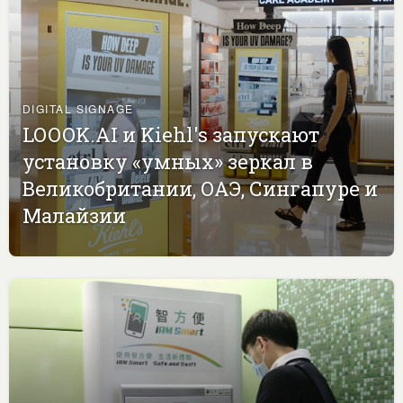
DIGITAL SIGNAGE
LOOOK.AI и Kiehl's запускают
установку «умных» зеркал в
Великобритании, ОАЭ, Сингапуре и
Малайзии