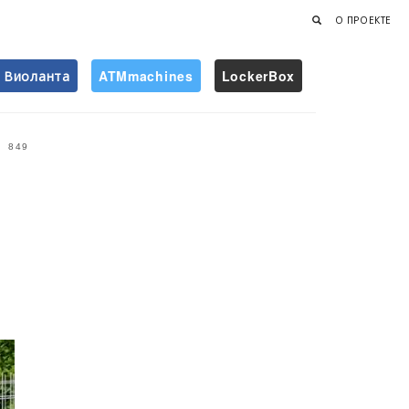
О ПРОЕКТЕ
Виоланта
ATMmachines
LockerBox
Найти
849