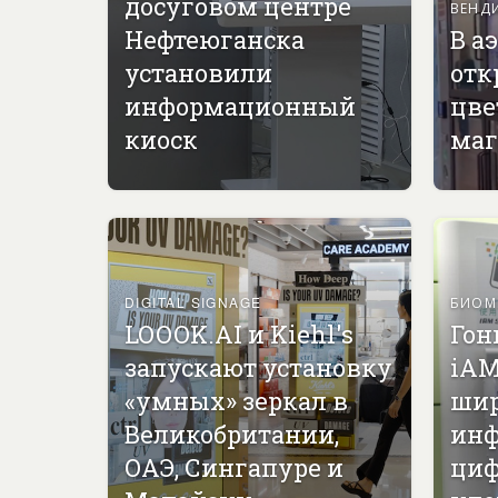
досуговом центре
ВЕНД
Нефтеюганска
В а
установили
отк
информационный
цве
киоск
маг
DIGITAL SIGNAGE
БИОМ
LOOOK.AI и Kiehl's
Гон
запускают установку
iAM
«умных» зеркал в
ши
Великобритании,
инф
ОАЭ, Сингапуре и
циф