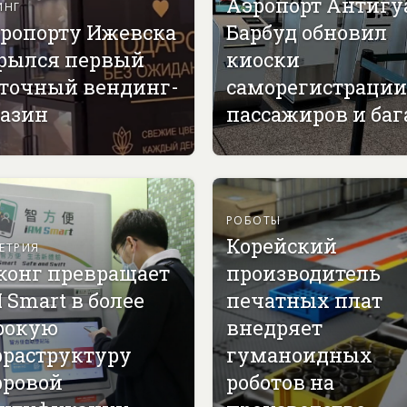
Аэропорт Антигу
ИНГ
эропорту Ижевска
Барбуд обновил
рылся первый
киоски
точный вендинг-
саморегистрации
азин
пассажиров и ба
РОБОТЫ
Корейский
ЕТРИЯ
конг превращает
производитель
 Smart в более
печатных плат
рокую
внедряет
раструктуру
гуманоидных
ровой
роботов на