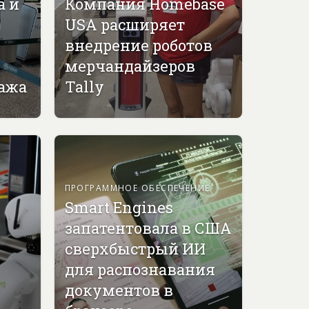
а и
Компания Homebase
USA расширяет
внедрение роботов
мерчандайзеров
гажа
Tally
ПРОГРАММНОЕ ОБЕСПЕЧЕНИЕ
Smart Engines
запатентовала в США
сверхбыстрый ИИ
для распознавания
документов в