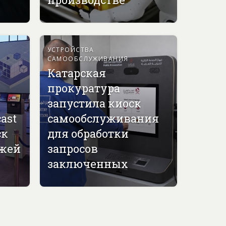
УСТРОЙСТВА
САМООБСЛУЖИВАНИЯ
Катарская
прокуратура
запустила киоск
ast
самообслуживания
ск
для обработки
джей
запросов
заключенных