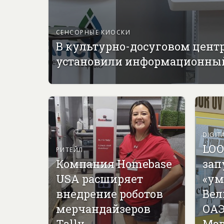
СЕНСОРНЫЕ КИОСКИ
В культурно-досуговом цент
установили информационны
DIGIT
LOO
РИТЕЙЛ
Компания Homebase
зап
USA расширяет
«ум
внедрение роботов
Вел
мерчандайзеров
ОАЭ
Tally
Мал