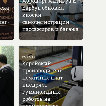
Аэропорт Антигуа и
вска
Барбуд обновил
й
киоски
инг-
саморегистрации
пассажиров и багажа
РОБОТЫ
Корейский
ает
производитель
е
печатных плат
внедряет
гуманоидных
роботов на
производстве