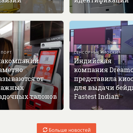
СПОРТ
СЕНСОРНЫЕ КИОСКИ
акомпании
Индийская
аметно
компания Dreamc
азываются от
представила кио
мажных
для выдачи бей
адочных талонов
Fastest Indian
Больше новостей