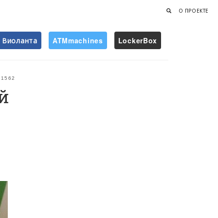
О ПРОЕКТЕ
Виоланта
ATMmachines
LockerBox
Найти
1562
й