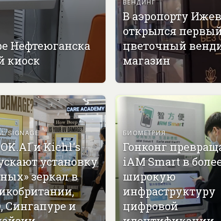
ВЕНДИНГ
В аэропорту Иже
открылся первы
ре Нефтеюганска
цветочный венд
й киоск
магазин
AL SIGNAGE
БИОМЕТРИЯ
OK.AI и Kiehl's
Гонконг превращ
ускают установку
iAM Smart в боле
ных» зеркал в
широкую
икобритании,
инфраструктуру
, Сингапуре и
цифровой
айзии
идентификации