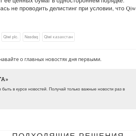
г ее ценных бумаг в одностороннем порядке.
сь не проводить делистинг при условии, что Qiw
Qiwi plc.
Nasdaq
Qiwi казахстан
навайте о главных новостях дня первыми.
ТА»
быть в курсе новостей. Получай только важные новости раз в
ПОДХОДЯЩИЕ РЕШЕНИЯ