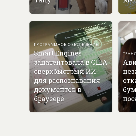
ПРОГРАММНОЕ ОБЕСПЕЧЕНИЕ
Smart Engines
ТРАН
запатентовала в США
Ави
сверхбыстрый ИИ
нез
для распознавания
отк
документов в
бу
браузере
пос