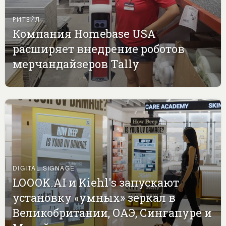
РИТЕЙЛ
Компания Homebase USA
расширяет внедрение роботов
мерчандайзеров Tally
DIGITAL SIGNAGE
LOOOK.AI и Kiehl's запускают
установку «умных» зеркал в
Великобритании, ОАЭ, Сингапуре и