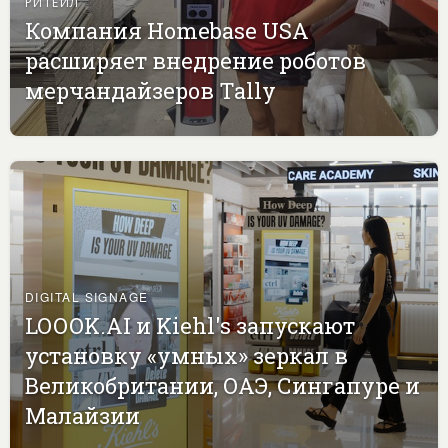
РИТЕЙЛ
Компания Homebase USA
расширяет внедрение роботов
мерчандайзеров Tally
DIGITAL SIGNAGE
LOOOK.AI и Kiehl's запускают
установку «умных» зеркал в
Великобритании, ОАЭ, Сингапуре и
Малайзии