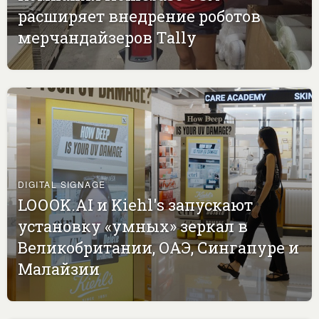
расширяет внедрение роботов
мерчандайзеров Tally
DIGITAL SIGNAGE
LOOOK.AI и Kiehl's запускают
установку «умных» зеркал в
Великобритании, ОАЭ, Сингапуре и
Малайзии