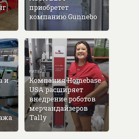
нг
приобретет
компанию Gunnebo
РИТЕЙЛ
а и
Компания Homebase
USA расширяет
внедрение роботов
мерчандайзеров
гажа
Tally