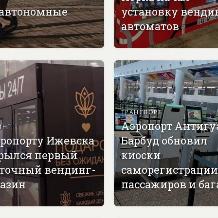
 автономные
установку венди
автоматов
ТРАНСПОРТ
Аэропорт Антигу
ИНГ
эропорту Ижевска
Барбуд обновил
рылся первый
киоски
точный вендинг-
саморегистрации
азин
пассажиров и ба