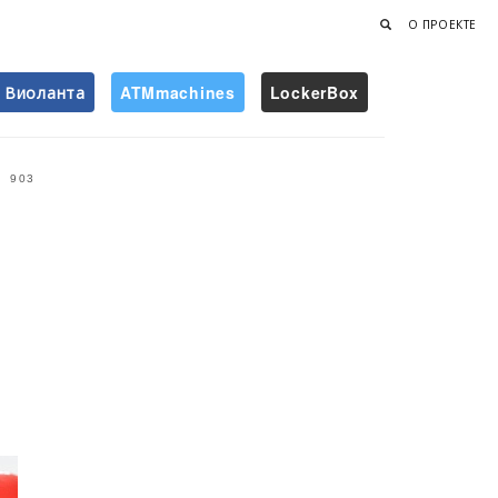
О ПРОЕКТЕ
Виоланта
ATMmachines
LockerBox
Найти
903