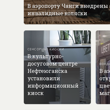
В аэропорту Чанги внедрены
инвалидные коляски
СЕНСОРНЫЕ КИОСКИ
В культурно-
досуговом центре
ВЕНД
Нефтеюганска
В а
установили
отк
информационный
цве
киоск
маг