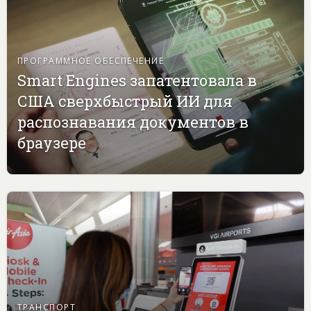
ПРОГРАММНОЕ ОБЕСПЕЧЕНИЕ
Smart Engines запатентовала в
США сверхбыстрый ИИ для
распознавания документов в
браузере
ТРАНСПОРТ