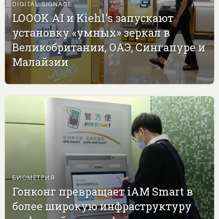
DIGITAL SIGNAGE
LOOOK.AI и Kiehl's запускают
установку «умных» зеркал в
Великобритании, ОАЭ, Сингапуре и
Малайзии
БИОМЕТРИЯ
Гонконг превращает iAM Smart в
более широкую инфраструктуру