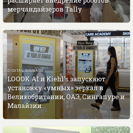
расширяет внедрение роботов
мерчандайзеров Tally
DIGITAL SIGNAGE
LOOOK.AI и Kiehl's запускают
установку «умных» зеркал в
Великобритании, ОАЭ, Сингапуре и
Малайзии