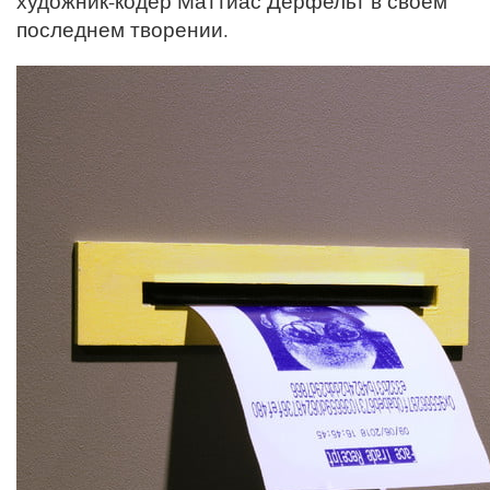
художник-кодер Маттиас Дёрфельт в своем
последнем творении.