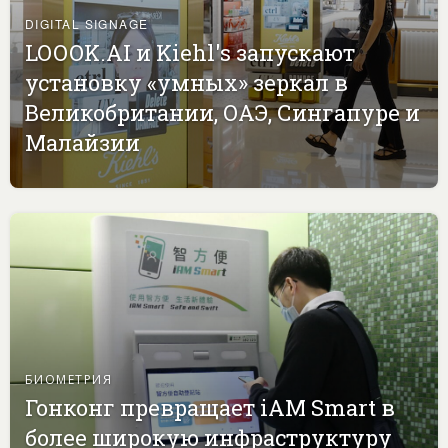
DIGITAL SIGNAGE
LOOOK.AI и Kiehl's запускают
установку «умных» зеркал в
Великобритании, ОАЭ, Сингапуре и
Малайзии
БИОМЕТРИЯ
Гонконг превращает iAM Smart в
более широкую инфраструктуру