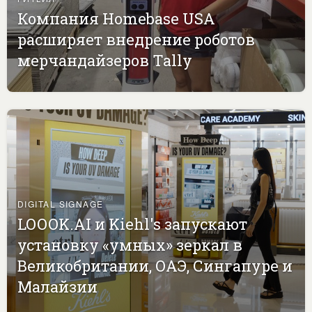
Компания Homebase USA
расширяет внедрение роботов
мерчандайзеров Tally
DIGITAL SIGNAGE
LOOOK.AI и Kiehl's запускают
установку «умных» зеркал в
Великобритании, ОАЭ, Сингапуре и
Малайзии