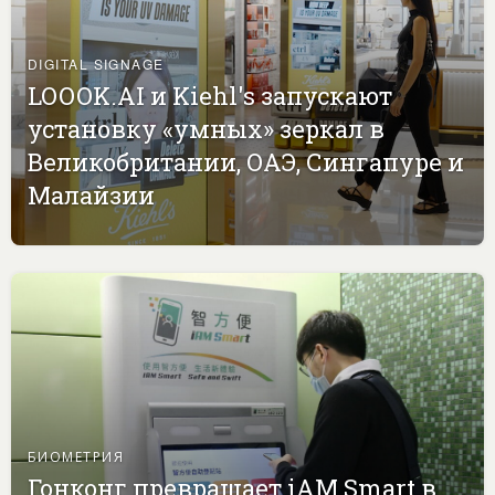
DIGITAL SIGNAGE
LOOOK.AI и Kiehl's запускают
установку «умных» зеркал в
Великобритании, ОАЭ, Сингапуре и
Малайзии
БИОМЕТРИЯ
Гонконг превращает iAM Smart в