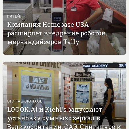
РИТЕЙЛ
Компания Homebase USA
расширяет внедрение роботов
мерчандайзеров Tally
DIGITAL SIGNAGE
LOOOK.AI и Kiehl's запускают
установку «умных» зеркал в
Великобритании, ОАЭ, Сингапуре и