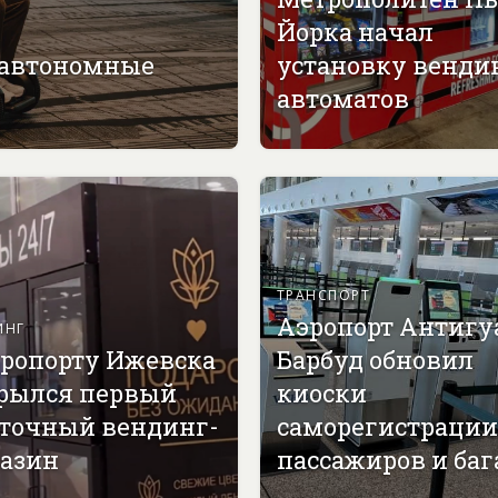
Йорка начал
 автономные
установку венди
автоматов
ТРАНСПОРТ
Аэропорт Антигу
ИНГ
эропорту Ижевска
Барбуд обновил
рылся первый
киоски
точный вендинг-
саморегистрации
азин
пассажиров и ба