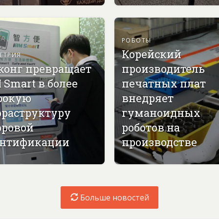
РОБОТЫ
Корейский
ЕТРИЯ
конг превращает
производитель
 Smart в более
печатных плат
рокую
внедряет
раструктуру
гуманоидных
ровой
роботов на
нтификации
производстве
Больше новостей