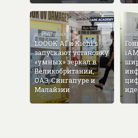
DIGITAL SIGNAGE
БИОМ
LOOOK.AI и Kiehl's
Гон
запускают установку
iAM
«умных» зеркал в
ши
Великобритании,
инф
ОАЭ, Сингапуре и
циф
Малайзии
иде