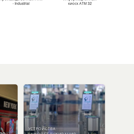
- Industrial
киоск АТМ 32
УСТРОЙСТВА
ью-
САМООБСЛУЖИВАНИЯ