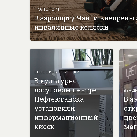
ТРАНСПОРТ
В аэропорту Чанги внедрены
инвалидные коляски
СЕНСОРНЫЕ КИОСКИ
В культурно-
досуговом центре
ВЕНД
Нефтеюганска
В а
установили
отк
информационный
цве
киоск
маг