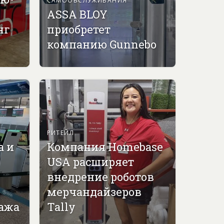
ASSA BLOY
нг
приобретет
компанию Gunnebo
РИТЕЙЛ
а и
Компания Homebase
USA расширяет
внедрение роботов
мерчандайзеров
гажа
Tally