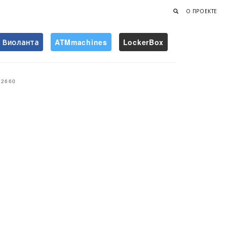
О ПРОЕКТЕ
Виоланта
ATMmachines
LockerBox
Найти
2660