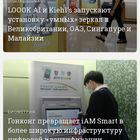
DIGITAL SIGNAGE
LOOOK.AI и Kiehl's запускают
установку «умных» зеркал в
Великобритании, ОАЭ, Сингапуре и
Малайзии
БИОМЕТРИЯ
Гонконг превращает iAM Smart в
более широкую инфраструктуру
цифровой идентификации