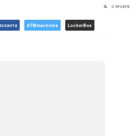
О ПРОЕКТЕ
иоланта
ATMmachines
LockerBox
Найти