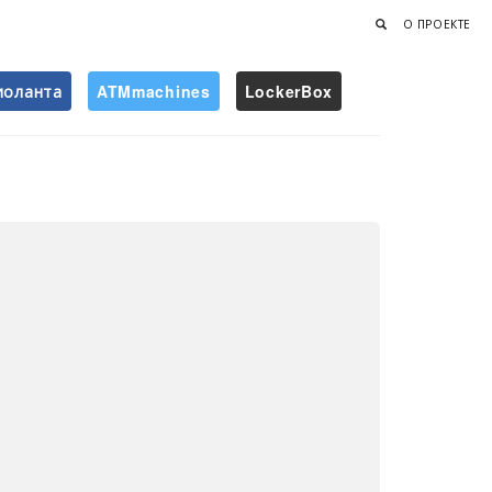
О ПРОЕКТЕ
иоланта
ATMmachines
LockerBox
Найти