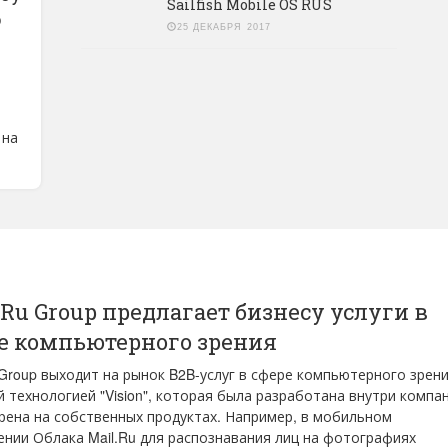
Sailfish Mobile OS RUS
о
25 ДЕКАБРЯ 2017
в
 на
.Ru Group предлагает бизнесу услуги в
е компьютерного зрения
 Group выходит на рынок B2B-услуг в сфере компьютерного зрен
й технологией "Vision", которая была разработана внутри компа
рена на собственных продуктах. Например, в мобильном
нии Облака Mail.Ru для распознавания лиц на фотографиях