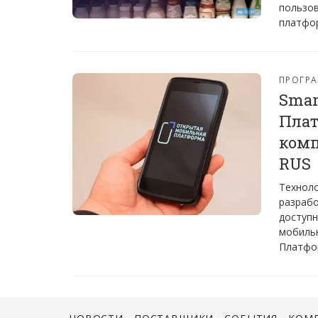
пользов
платфор
ПРОГРА
​Sma
Плат
комп
RUS
Техноло
разрабо
доступн
мобиль
Платфо