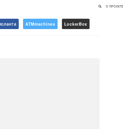
О ПРОЕКТЕ
иоланта
ATMmachines
LockerBox
Найти