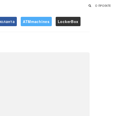
О ПРОЕКТЕ
иоланта
ATMmachines
LockerBox
Найти