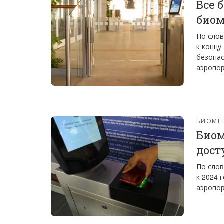
Все 
биом
По слов
к концу
безопас
аэропор
БИОМЕ
Биом
дост
По слов
к 2024 
аэропор