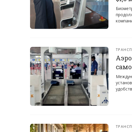
Биометр
продолж
компани
ТРАНС
Аэро
само
Междуна
установ
удобств
ТРАНС